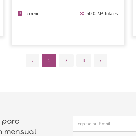
Terreno
5000 M² Totales
‹
1
2
3
›
o para
ín mensual