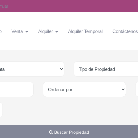
m.ar
o
Venta
Alquiler
Alquiler Temporal
Contácteno
Buscar Propiedad