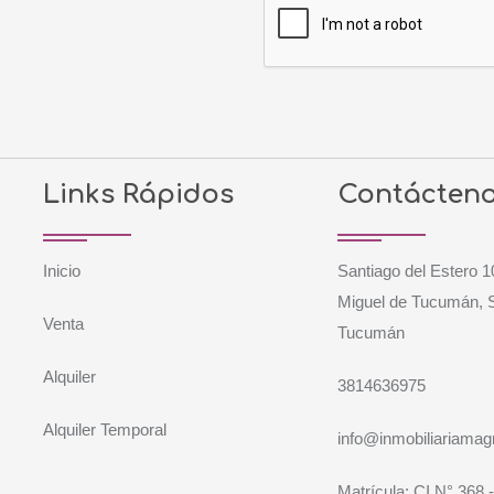
Links Rápidos
Contácten
Inicio
Santiago del Estero 
Miguel de Tucumán, 
Venta
Tucumán
Alquiler
3814636975
Alquiler Temporal
info@inmobiliariama
Matrícula: CI N° 368 