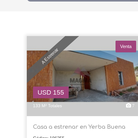
Venta
A Estrenar
USD 155
133 M² Totales
7
Casa a estrenar en Yerba Buena