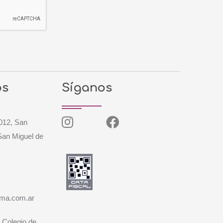
os
Síganos
1012, San
San Miguel de
gma.com.ar
- Colegio de