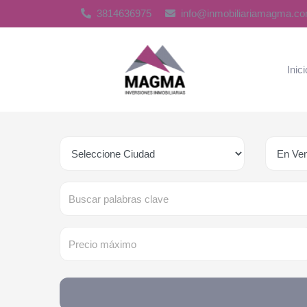
3814636975
info@inmobiliariamagma.co
Inici